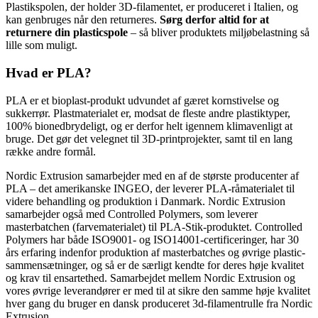
Plastikspolen, der holder 3D-filamentet, er produceret i Italien, og
kan genbruges når den returneres.
Sørg derfor altid for at
returnere din plasticspole
– så bliver produktets miljøbelastning så
lille som muligt.
Hvad er PLA?
PLA er et bioplast-produkt udvundet af gæret kornstivelse og
sukkerrør. Plastmaterialet er, modsat de fleste andre plastiktyper,
100% bionedbrydeligt, og er derfor helt igennem klimavenligt at
bruge. Det gør det velegnet til 3D-printprojekter, samt til en lang
række andre formål.
Nordic Extrusion samarbejder med en af de største producenter af
PLA – det amerikanske INGEO, der leverer PLA-råmaterialet til
videre behandling og produktion i Danmark. Nordic Extrusion
samarbejder også med Controlled Polymers, som leverer
masterbatchen (farvematerialet) til PLA-Stik-produktet. Controlled
Polymers har både ISO9001- og ISO14001-certificeringer, har 30
års erfaring indenfor produktion af masterbatches og øvrige plastic-
sammensætninger, og så er de særligt kendte for deres høje kvalitet
og krav til ensartethed. Samarbejdet mellem Nordic Extrusion og
vores øvrige leverandører er med til at sikre den samme høje kvalitet
hver gang du bruger en dansk produceret 3d-filamentrulle fra Nordic
Extrusion.