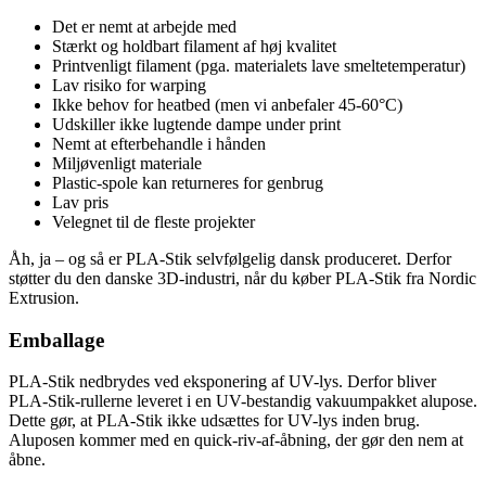
Det er nemt at arbejde med
Stærkt og holdbart filament af høj kvalitet
Printvenligt filament (pga. materialets lave smeltetemperatur)
Lav risiko for warping
Ikke behov for heatbed (men vi anbefaler 45-60°C)
Udskiller ikke lugtende dampe under print
Nemt at efterbehandle i hånden
Miljøvenligt materiale
Plastic-spole kan returneres for genbrug
Lav pris
Velegnet til de fleste projekter
Åh, ja – og så er PLA-Stik selvfølgelig dansk produceret. Derfor
støtter du den danske 3D-industri, når du køber PLA-Stik fra Nordic
Extrusion.
Emballage
PLA-Stik nedbrydes ved eksponering af UV-lys. Derfor bliver
PLA-Stik-rullerne leveret i en UV-bestandig vakuumpakket alupose.
Dette gør, at PLA-Stik ikke udsættes for UV-lys inden brug.
Aluposen kommer med en quick-riv-af-åbning, der gør den nem at
åbne.