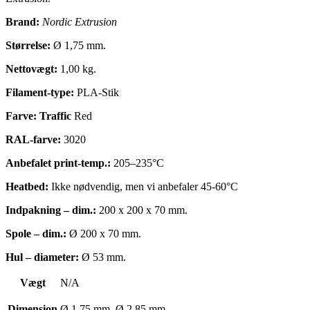
Brand:
Nordic Extrusion
Størrelse:
Ø 1,75 mm.
Nettovægt:
1,00 kg.
Filament-type:
PLA-Stik
Farve: Traffic
Red
RAL-farve:
3020
Anbefalet print-temp.:
205–235°C
Heatbed:
Ikke nødvendig, men vi anbefaler 45-60°C
Indpakning – dim.:
200 x 200 x 70 mm.
Spole – dim.:
Ø 200 x 70 mm.
Hul – diameter:
Ø 53 mm.
Vægt
N/A
Dimension
Ø 1.75 mm, Ø 2.85 mm