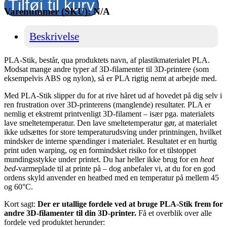
Tilføj til kurv
Red
Varenummer (SKU):
N/A
RAL
3020
antal
Beskrivelse
PLA-Stik, består, qua produktets navn, af plastikmaterialet PLA.
Modsat mange andre typer af 3D-filamenter til 3D-printere (som
eksempelvis ABS og nylon), så er PLA rigtig nemt at arbejde med.
Med PLA-Stik slipper du for at rive håret ud af hovedet på dig selv i
ren frustration over 3D-printerens (manglende) resultater. PLA er
nemlig et ekstremt printvenligt 3D-filament – især pga. materialets
lave smeltetemperatur. Den lave smeltetemperatur gør, at materialet
ikke udsættes for store temperaturudsving under printningen, hvilket
mindsker de interne spændinger i materialet. Resultatet er en hurtig
print uden warping, og en formindsket risiko for et tilstoppet
mundingsstykke under printet. Du har heller ikke brug for en
heat
bed
-varmeplade til at printe på – dog anbefaler vi, at du for en god
ordens skyld anvender en heatbed med en temperatur på mellem 45
og 60°C.
Kort sagt:
Der er utallige fordele ved at bruge PLA-Stik frem for
andre 3D-filamenter til din 3D-printer.
Få et overblik over alle
fordele ved produktet herunder: