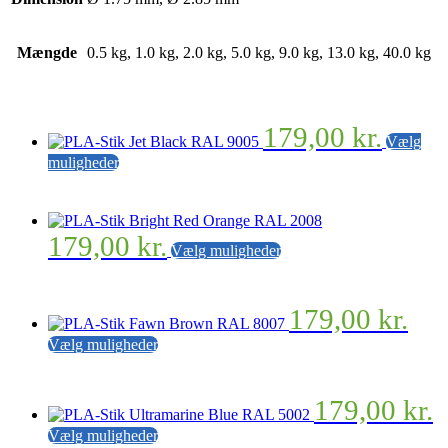
Mængde
0.5 kg, 1.0 kg, 2.0 kg, 5.0 kg, 9.0 kg, 13.0 kg, 40.0 kg
179,00
kr.
Vælg
Dette
muligheder
vare
har
flere
varianter.
Dette
179,00
kr.
Vælg muligheder
Mulighederne
vare
kan
har
vælges
flere
på
varianter.
179,00
kr.
varesiden
Mulighederne
Dette
Vælg muligheder
kan
vare
vælges
har
på
flere
varesiden
179,00
kr.
varianter.
Mulighederne
Dette
Vælg muligheder