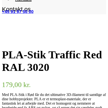
Kontakt os
+45 91 97 50 00
PLA-Stik Traffic Red
RAL 3020
179,00
kr.
Med PLA-Stik i Rød får du det ultimative 3D-filament til samtlige af
dine hobbyprojekter. PLA er et termoplast-materiale, der er
fantastisk let at arbejde med. Det er homogent og nemmere at
bearbejde end fx ABS og nylon, og så egner det sig særdeles godt