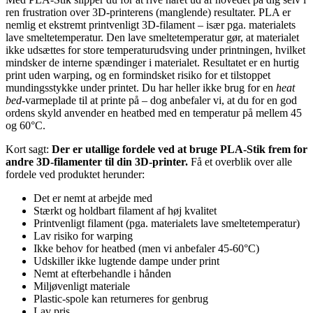
ren frustration over 3D-printerens (manglende) resultater. PLA er
nemlig et ekstremt printvenligt 3D-filament – især pga. materialets
lave smeltetemperatur. Den lave smeltetemperatur gør, at materialet
ikke udsættes for store temperaturudsving under printningen, hvilket
mindsker de interne spændinger i materialet. Resultatet er en hurtig
print uden warping, og en formindsket risiko for et tilstoppet
mundingsstykke under printet. Du har heller ikke brug for en
heat
bed
-varmeplade til at printe på – dog anbefaler vi, at du for en god
ordens skyld anvender en heatbed med en temperatur på mellem 45
og 60°C.
Kort sagt:
Der er utallige fordele ved at bruge PLA-Stik frem for
andre 3D-filamenter til din 3D-printer.
Få et overblik over alle
fordele ved produktet herunder:
Det er nemt at arbejde med
Stærkt og holdbart filament af høj kvalitet
Printvenligt filament (pga. materialets lave smeltetemperatur)
Lav risiko for warping
Ikke behov for heatbed (men vi anbefaler 45-60°C)
Udskiller ikke lugtende dampe under print
Nemt at efterbehandle i hånden
Miljøvenligt materiale
Plastic-spole kan returneres for genbrug
Lav pris