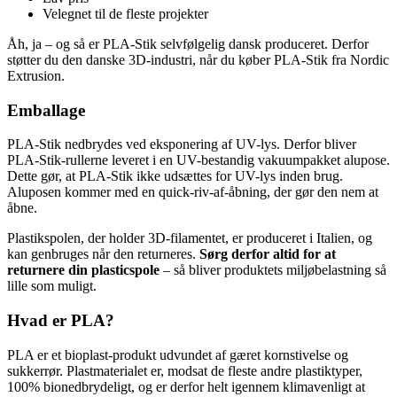
Velegnet til de fleste projekter
Åh, ja – og så er PLA-Stik selvfølgelig dansk produceret. Derfor
støtter du den danske 3D-industri, når du køber PLA-Stik fra Nordic
Extrusion.
Emballage
PLA-Stik nedbrydes ved eksponering af UV-lys. Derfor bliver
PLA-Stik-rullerne leveret i en UV-bestandig vakuumpakket alupose.
Dette gør, at PLA-Stik ikke udsættes for UV-lys inden brug.
Aluposen kommer med en quick-riv-af-åbning, der gør den nem at
åbne.
Plastikspolen, der holder 3D-filamentet, er produceret i Italien, og
kan genbruges når den returneres.
Sørg derfor altid for at
returnere din plasticspole
– så bliver produktets miljøbelastning så
lille som muligt.
Hvad er PLA?
PLA er et bioplast-produkt udvundet af gæret kornstivelse og
sukkerrør. Plastmaterialet er, modsat de fleste andre plastiktyper,
100% bionedbrydeligt, og er derfor helt igennem klimavenligt at