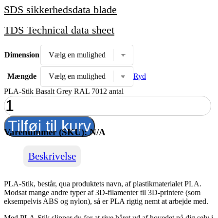
SDS sikkerhedsdata blade
TDS Technical data sheet
Dimension
Mængde
Ryd
PLA-Stik Basalt Grey RAL 7012 antal
Tilføj til kurv
Varenummer (SKU):
N/A
Beskrivelse
PLA-Stik, består, qua produktets navn, af plastikmaterialet PLA.
Modsat mange andre typer af 3D-filamenter til 3D-printere (som
eksempelvis ABS og nylon), så er PLA rigtig nemt at arbejde med.
Med PLA-Stik slipper du for at rive håret ud af hovedet på dig selv i