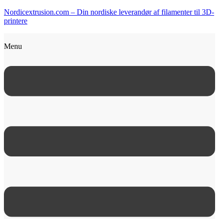
Nordicextrusion.com – Din nordiske leverandør af filamenter til 3D-
printere
Menu